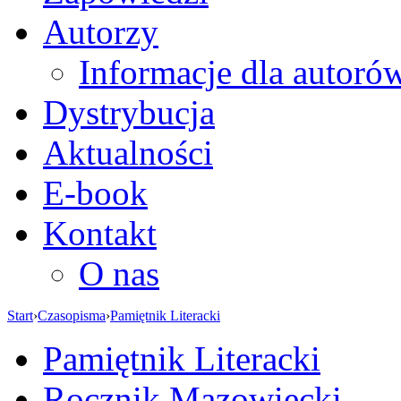
Autorzy
Informacje dla autoró
Dystrybucja
Aktualności
E-book
Kontakt
O nas
Start
›
Czasopisma
›
Pamiętnik Literacki
Pamiętnik Literacki
Rocznik Mazowiecki