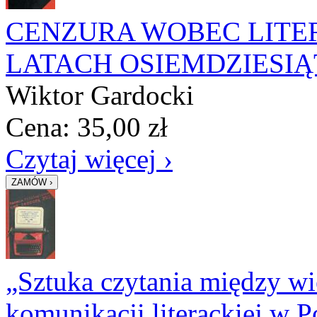
CENZURA WOBEC LITE
LATACH OSIEMDZIESIĄ
Wiktor Gardocki
Cena:
35,00
zł
Czytaj więcej ›
„Sztuka czytania między w
komunikacji literackiej w Po