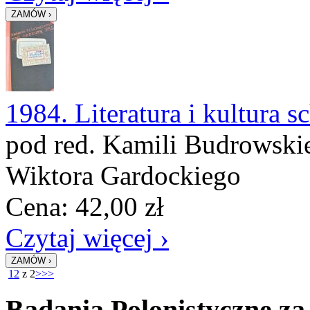
1984. Literatura i kultura
pod red. Kamili Budrowskiej
Wiktora Gardockiego
Cena:
42,00
zł
Czytaj więcej ›
1
2
z 2
>
>>
Badania Polonistyczne za