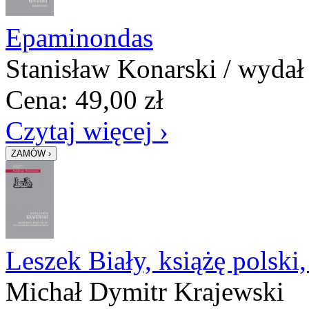
Epaminondas
Stanisław Konarski / wydał
Cena:
49,00
zł
Czytaj więcej ›
Leszek Biały, książę polsk
Michał Dymitr Krajewski