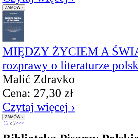
MIĘDZY ŻYCIEM A ŚWIATE
rozprawy o literaturze polsk
Malić Zdravko
Cena:
27,30
zł
Czytaj więcej ›
1
2
z 2
>
>>