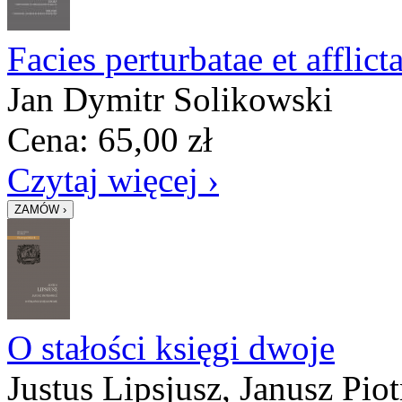
Facies perturbatae et afflic
Jan Dymitr Solikowski
Cena:
65,00
zł
Czytaj więcej ›
O stałości księgi dwoje
Justus Lipsjusz, Janusz Pio