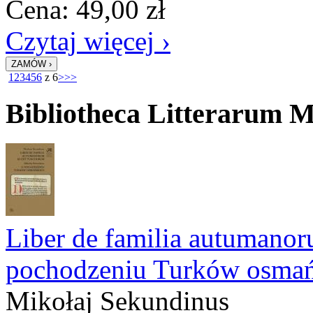
Cena:
49,00
zł
Czytaj więcej ›
1
2
3
4
5
6
z 6
>
>>
Bibliotheca Litterarum M
Liber de familia autumanor
pochodzeniu Turków osmańs
Mikołaj Sekundinus