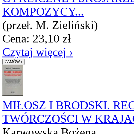
KOMPOZYCY...
(przeł. M. Zieliński)
Cena:
23,10
zł
Czytaj więcej ›
MIŁOSZ I BRODSKI. R
TWÓRCZOŚCI W KRAJ
Karwowska Bożena