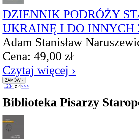
DZIENNIK PODRÓŻY S
UKRAINĘ I DO INNYC
Adam Stanisław Naruszewi
Cena:
49,00
zł
Czytaj więcej ›
1
2
3
4
z 4
>
>>
Biblioteka Pisarzy Starop