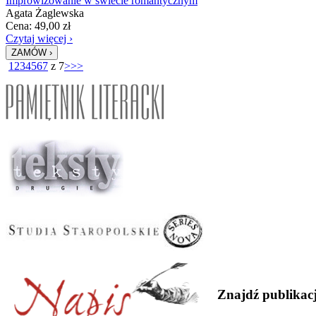
Improwizowanie w świecie romantycznym
Agata Żaglewska
Cena:
49,00
zł
Czytaj więcej ›
1
2
3
4
5
6
7
z 7
>
>>
Znajdź publikac