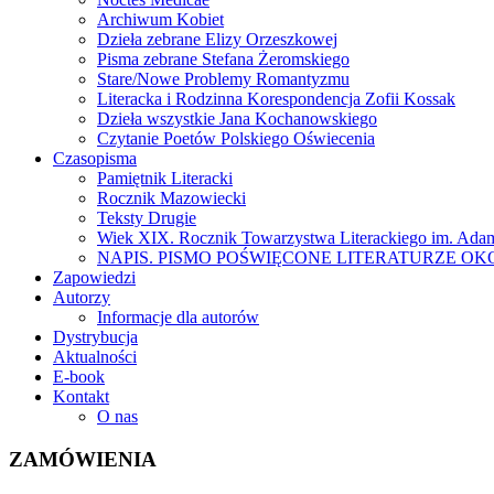
Archiwum Kobiet
Dzieła zebrane Elizy Orzeszkowej
Pisma zebrane Stefana Żeromskiego
Stare/Nowe Problemy Romantyzmu
Literacka i Rodzinna Korespondencja Zofii Kossak
Dzieła wszystkie Jana Kochanowskiego
Czytanie Poetów Polskiego Oświecenia
Czasopisma
Pamiętnik Literacki
Rocznik Mazowiecki
Teksty Drugie
Wiek XIX. Rocznik Towarzystwa Literackiego im. Ada
NAPIS. PISMO POŚWIĘCONE LITERATURZE OK
Zapowiedzi
Autorzy
Informacje dla autorów
Dystrybucja
Aktualności
E-book
Kontakt
O nas
ZAMÓWIENIA