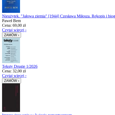
Nieużytek. "Jałowa ziemia" [1944] Czesława Miłosza. Rękopis i biogr
Paweł Bem
Cena:
69,00
zł
Czytaj więcej ›
Teksty Drugie 1/2026
Cena:
32,00
zł
Czytaj więcej ›