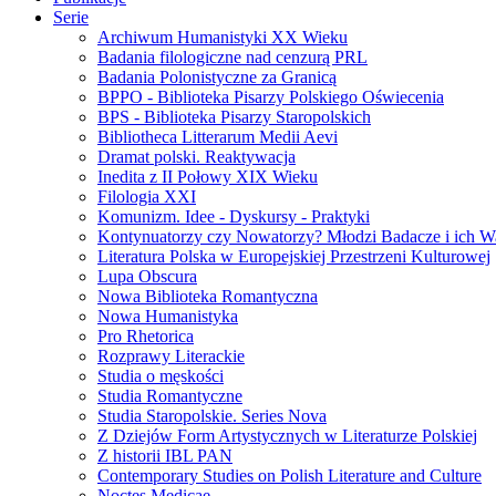
Serie
Archiwum Humanistyki XX Wieku
Badania filologiczne nad cenzurą PRL
Badania Polonistyczne za Granicą
BPPO - Biblioteka Pisarzy Polskiego Oświecenia
BPS - Biblioteka Pisarzy Staropolskich
Bibliotheca Litterarum Medii Aevi
Dramat polski. Reaktywacja
Inedita z II Połowy XIX Wieku
Filologia XXI
Komunizm. Idee - Dyskursy - Praktyki
Kontynuatorzy czy Nowatorzy? Młodzi Badacze i ich W
Literatura Polska w Europejskiej Przestrzeni Kulturowej
Lupa Obscura
Nowa Biblioteka Romantyczna
Nowa Humanistyka
Pro Rhetorica
Rozprawy Literackie
Studia o męskości
Studia Romantyczne
Studia Staropolskie. Series Nova
Z Dziejów Form Artystycznych w Literaturze Polskiej
Z historii IBL PAN
Contemporary Studies on Polish Literature and Culture
Noctes Medicae