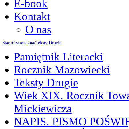
E-book
Kontakt
O nas
Start
›
Czasopisma
›
Teksty Drugie
Pamiętnik Literacki
Rocznik Mazowiecki
Teksty Drugie
Wiek XIX. Rocznik Towa
Mickiewicza
NAPIS. PISMO POŚW