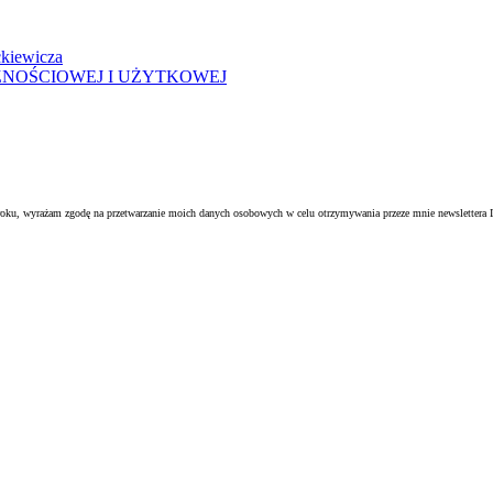
kiewicza
ZNOŚCIOWEJ I UŻYTKOWEJ
oku, wyrażam zgodę na przetwarzanie moich danych osobowych w celu otrzymywania przeze mnie newslettera I