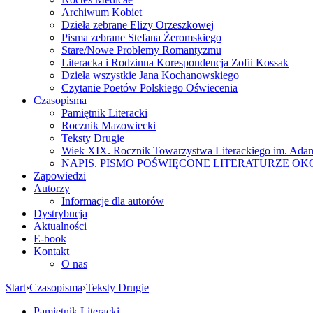
Archiwum Kobiet
Dzieła zebrane Elizy Orzeszkowej
Pisma zebrane Stefana Żeromskiego
Stare/Nowe Problemy Romantyzmu
Literacka i Rodzinna Korespondencja Zofii Kossak
Dzieła wszystkie Jana Kochanowskiego
Czytanie Poetów Polskiego Oświecenia
Czasopisma
Pamiętnik Literacki
Rocznik Mazowiecki
Teksty Drugie
Wiek XIX. Rocznik Towarzystwa Literackiego im. Ada
NAPIS. PISMO POŚWIĘCONE LITERATURZE OK
Zapowiedzi
Autorzy
Informacje dla autorów
Dystrybucja
Aktualności
E-book
Kontakt
O nas
Start
›
Czasopisma
›
Teksty Drugie
Pamiętnik Literacki