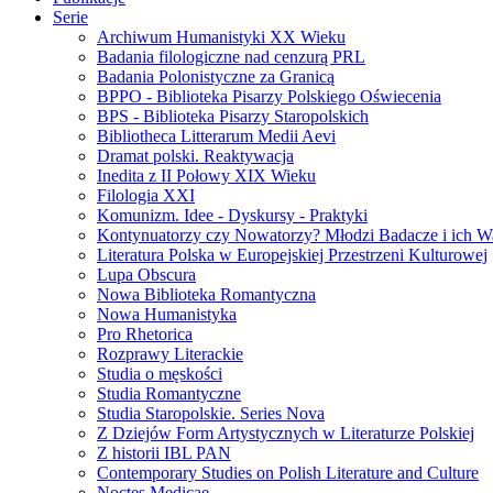
Serie
Archiwum Humanistyki XX Wieku
Badania filologiczne nad cenzurą PRL
Badania Polonistyczne za Granicą
BPPO - Biblioteka Pisarzy Polskiego Oświecenia
BPS - Biblioteka Pisarzy Staropolskich
Bibliotheca Litterarum Medii Aevi
Dramat polski. Reaktywacja
Inedita z II Połowy XIX Wieku
Filologia XXI
Komunizm. Idee - Dyskursy - Praktyki
Kontynuatorzy czy Nowatorzy? Młodzi Badacze i ich W
Literatura Polska w Europejskiej Przestrzeni Kulturowej
Lupa Obscura
Nowa Biblioteka Romantyczna
Nowa Humanistyka
Pro Rhetorica
Rozprawy Literackie
Studia o męskości
Studia Romantyczne
Studia Staropolskie. Series Nova
Z Dziejów Form Artystycznych w Literaturze Polskiej
Z historii IBL PAN
Contemporary Studies on Polish Literature and Culture
Noctes Medicae