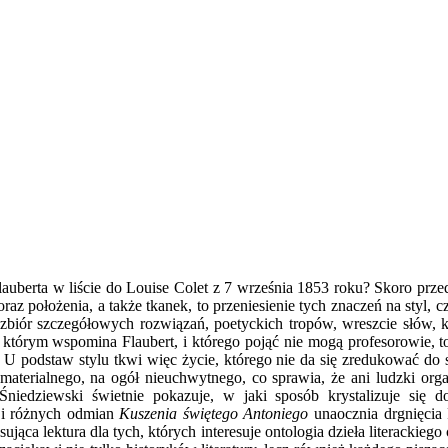
auberta w liście do Louise Colet z 7 września 1853 roku
?
Skoro przed
i oraz położenia, a także tkanek, to przeniesienie tych znaczeń na sty
zbiór szczegółowych rozwiązań, poetyckich tropów, wreszcie słów, kt
o którym wspomina Flaubert, i którego pojąć nie mogą profesorowie, t
 U podstaw stylu tkwi więc życie, którego nie da się zredukować do
iematerialnego, na ogół nieuchwytnego, co sprawia, że ani ludzki org
Śniedziewski świetnie pokazuje, w jaki sposób krystalizuje się d
i różnych odmian
Kuszenia świętego Antoniego
unaocznia drgnięcia 
ująca lektura dla tych, których interesuje ontologia dzieła literackiego