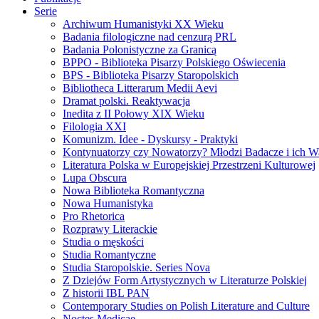
Serie
Archiwum Humanistyki XX Wieku
Badania filologiczne nad cenzurą PRL
Badania Polonistyczne za Granicą
BPPO - Biblioteka Pisarzy Polskiego Oświecenia
BPS - Biblioteka Pisarzy Staropolskich
Bibliotheca Litterarum Medii Aevi
Dramat polski. Reaktywacja
Inedita z II Połowy XIX Wieku
Filologia XXI
Komunizm. Idee - Dyskursy - Praktyki
Kontynuatorzy czy Nowatorzy? Młodzi Badacze i ich W
Literatura Polska w Europejskiej Przestrzeni Kulturowej
Lupa Obscura
Nowa Biblioteka Romantyczna
Nowa Humanistyka
Pro Rhetorica
Rozprawy Literackie
Studia o męskości
Studia Romantyczne
Studia Staropolskie. Series Nova
Z Dziejów Form Artystycznych w Literaturze Polskiej
Z historii IBL PAN
Contemporary Studies on Polish Literature and Culture
Noctes Medicae