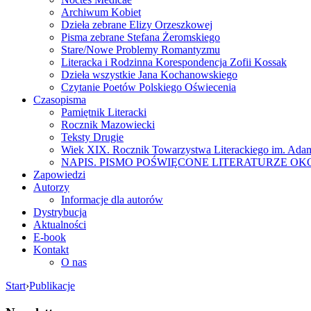
Archiwum Kobiet
Dzieła zebrane Elizy Orzeszkowej
Pisma zebrane Stefana Żeromskiego
Stare/Nowe Problemy Romantyzmu
Literacka i Rodzinna Korespondencja Zofii Kossak
Dzieła wszystkie Jana Kochanowskiego
Czytanie Poetów Polskiego Oświecenia
Czasopisma
Pamiętnik Literacki
Rocznik Mazowiecki
Teksty Drugie
Wiek XIX. Rocznik Towarzystwa Literackiego im. Ada
NAPIS. PISMO POŚWIĘCONE LITERATURZE OK
Zapowiedzi
Autorzy
Informacje dla autorów
Dystrybucja
Aktualności
E-book
Kontakt
O nas
Start
›
Publikacje