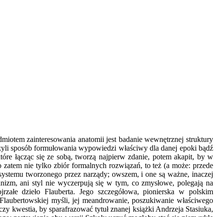
miotem zainteresowania anatomii jest badanie wewnętrznej struktury
l, czyli sposób formułowania wypowiedzi właściwy dla danej epoki bądź
óre łącząc się ze sobą, tworzą najpierw zdanie, potem akapit, by w
o zatem nie tylko zbiór formalnych rozwiązań, to też (a może: przede
 systemu tworzonego przez narządy; owszem, i one są ważne, inaczej
anizm, ani styl nie wyczerpują się w tym, co zmysłowe, polegają na
ojrzałe dzieło Flauberta. Jego szczegółowa, pionierska w polskim
Flaubertowskiej myśli, jej meandrowanie, poszukiwanie właściwego
 czy kwestia, by sparafrazować tytuł znanej książki Andrzeja Stasiuka,