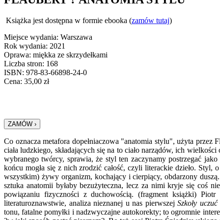
Książka jest dostępna w formie ebooka (
zamów tutaj
)
Miejsce wydania: Warszawa
Rok wydania: 2021
Oprawa: miękka ze skrzydełkami
Liczba stron: 168
ISBN: 978-83-66898-24-0
Cena:
35,00
zł
Co oznacza metafora dopełniaczowa "anatomia stylu", użyta przez Fl
ciała ludzkiego, składających się na to ciało narządów, ich wielkośc
wybranego twórcy, sprawia, że styl ten zaczynamy postrzegać jako 
końcu mogła się z nich zrodzić całość, czyli literackie dzieło.
Styl, 
wszystkim) żywy organizm, kochający i cierpiący, obdarzony duszą.
sztuka anatomii byłaby bezużyteczna, lecz za nimi kryje się coś n
powiązaniu fizyczności z duchowością. (fragment książki) Piotr 
literaturoznawstwie, analiza nieznanej u nas pierwszej
Szkoły uczuć
tonu, fatalne pomyłki i nadzwyczajne autokorekty; to ogromnie interes