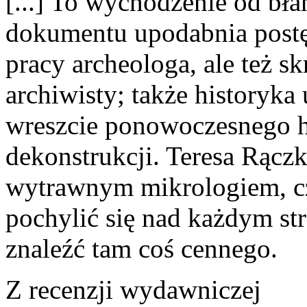
[...] To wychodzenie od bł
dokumentu upodabnia postę
pracy archeologa, ale też s
archiwisty; także historyka
wreszcie ponowoczesnego hu
dekonstrukcji. Teresa Rącz
wytrawnym mikrologiem, cz
pochylić się nad każdym st
znaleźć tam coś cennego.
Z recenzji wydawniczej