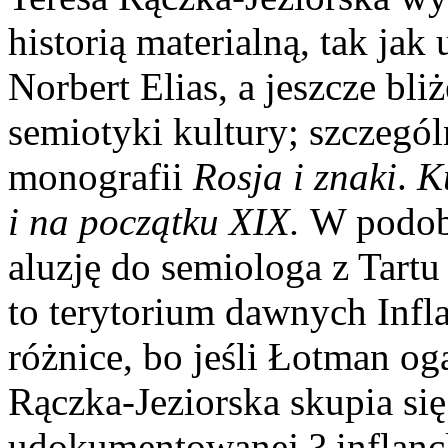
historią materialną, tak jak
Norbert Elias, a jeszcze bl
semiotyki kultury; szczególn
monografii
Rosja i
znaki
.
K
i na początku XIX.
W podobi
aluzję do semiologa z Tartu
to terytorium dawnych Infla
różnice, bo jeśli Łotman og
Rączka-Jeziorska skupia się
udokumentowanej ? inflanc