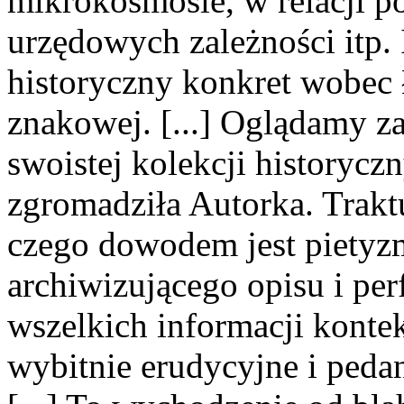
mikrokosmosie, w relacji p
urzędowych zależności itp. 
historyczny konkret wobec
znakowej. [...] Oglądamy z
swoistej kolekcji historyczn
zgromadziła Autorka. Traktu
czego dowodem jest piety
archiwizującego opisu i pe
wszelkich informacji konte
wybitnie erudycyjne i peda