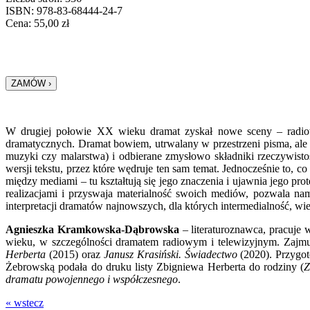
ISBN: 978-83-68444-24-7
Cena:
55,00
zł
W
drugiej połowie XX wieku dramat zyskał nowe sceny – radiową i
dramatycznych. Dramat bowiem, utrwalany w przestrzeni pisma, ale 
muzyki czy malarstwa) i odbierane zmysłowo składniki rzeczywistośc
wersji tekstu, przez które wędruje ten sam temat. Jed­nocześnie to, c
między mediami – tu kształtują się jego znaczenia i ujawnia jego p
realizacjami i przyswaja materialność swoich mediów, pozwala nam
interpretacji dramatów najnowszych, dla których intermedialność, 
Agnieszka Kramkowska-Dąbrowska
– literaturoznawca, pracuje
wieku, w szcze­gólności dramatem radiowym i telewizyjnym. Zajmu
Herberta
(2015) oraz
Janusz Krasiński. Świadectwo
(2020). Przygo
Żebrowską podała do druku listy Zbigniewa Herberta do rodziny (
Z
dramatu powojennego i współczesnego
.
« wstecz