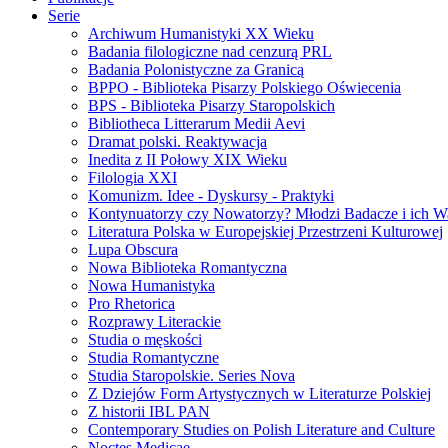
Serie
Archiwum Humanistyki XX Wieku
Badania filologiczne nad cenzurą PRL
Badania Polonistyczne za Granicą
BPPO - Biblioteka Pisarzy Polskiego Oświecenia
BPS - Biblioteka Pisarzy Staropolskich
Bibliotheca Litterarum Medii Aevi
Dramat polski. Reaktywacja
Inedita z II Połowy XIX Wieku
Filologia XXI
Komunizm. Idee - Dyskursy - Praktyki
Kontynuatorzy czy Nowatorzy? Młodzi Badacze i ich W
Literatura Polska w Europejskiej Przestrzeni Kulturowej
Lupa Obscura
Nowa Biblioteka Romantyczna
Nowa Humanistyka
Pro Rhetorica
Rozprawy Literackie
Studia o męskości
Studia Romantyczne
Studia Staropolskie. Series Nova
Z Dziejów Form Artystycznych w Literaturze Polskiej
Z historii IBL PAN
Contemporary Studies on Polish Literature and Culture
Noctes Medicae