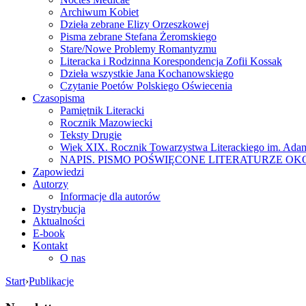
Archiwum Kobiet
Dzieła zebrane Elizy Orzeszkowej
Pisma zebrane Stefana Żeromskiego
Stare/Nowe Problemy Romantyzmu
Literacka i Rodzinna Korespondencja Zofii Kossak
Dzieła wszystkie Jana Kochanowskiego
Czytanie Poetów Polskiego Oświecenia
Czasopisma
Pamiętnik Literacki
Rocznik Mazowiecki
Teksty Drugie
Wiek XIX. Rocznik Towarzystwa Literackiego im. Ada
NAPIS. PISMO POŚWIĘCONE LITERATURZE OK
Zapowiedzi
Autorzy
Informacje dla autorów
Dystrybucja
Aktualności
E-book
Kontakt
O nas
Start
›
Publikacje