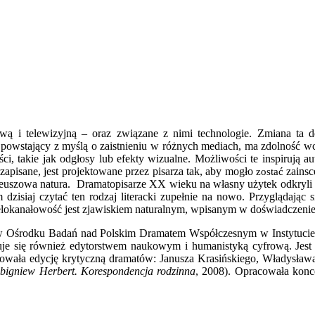
 telewizyjną – oraz związane z nimi tech­nologie. Zmiana ta dotycz
powstający z myślą o zaistnieniu w różnych mediach, ma zdolność wchł
i, takie jak odgłosy lub efekty wizualne. Możliwości te inspirują a
o zapisane, jest projektowane przez pisarza tak, aby mogło
zainsc
zostać
roteuszowa natura. Dramatopisarze XX wieku na własny użytek odkryli i
 dzisiaj czytać ten rodzaj literacki zupełnie na nowo. Przy­glądaj
wielokanałowość jest zjawiskiem naturalnym, wpisanym w doświadczeni
 w Ośrodku Badań nad Polskim Dramatem Współczesnym w In­stytucie B
je się również edytorstwem naukowym i humanistyką cyfrową. Jest 
towała edycję krytyczną dramatów: Janusza Krasińskiego, Władysława 
bigniew Herbert. Kore­spondencja rodzinna
, 2008). Opraco­wała konc