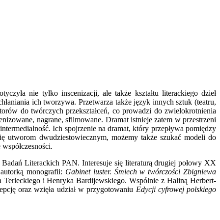
yła nie tylko inscenizacji, ale także kształtu literackiego dzieł
aniania ich tworzywa. Przetwarza także język innych sztuk (teatru,
utorów do twórczych przekształceń, co prowadzi do zwielo­krotnienia
enizowane, nagrane, sfilmowane. Dramat istnieje zatem w przestrzeni
nterme­dialność. Ich spojrzenie na dramat, który przepływa pomiędzy
ąc się utworom dwudziestowiecznym, możemy także szu­kać modeli do
e współczesności.
adań Literackich PAN. Interesuje się literaturą drugiej połowy XX
autorką mono­grafii:
Gabinet luster. Śmiech w twórczości Zbigniewa
Terlec­kiego i Henryka Bardijewskiego. Wspólnie z Haliną Herbert­-
epcję oraz wzięła udział w przygo­towaniu
Edycji cyfrowej polskiego