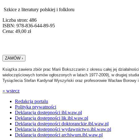
Szkice z literatury polskiej i folkloru
Liczba stron: 486
ISBN: 978-836-644-89-95
Cena:
49,00
zł
Książka zawiera
zbiór
prac
Marii
Boksz
czanin
z okresu całej jej działalnoś
wieloczęściowych tomów ogłoszonych w latach 1977-2009), w drugiej studia na
Tysiąclecia Stefan Kardynał Wyszyński oraz profesorowie Wacław Borowy i 
« wstecz
Redakcja portalu
Polityka prywatności
Deklaracja dostępności ibl.waw.pl
Deklaracja dostępności lik.ibl.waw.pl
Deklaracja dostępności doktoranckie.ibl.waw.pl
Deklaracja dostępności wydawnictwo.ibl.waw.pl
Deklaracja dostępności archiwum.ibl.waw.pl