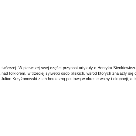
ci twórczej. W pierwszej swej części przynosi artykuły o Henryku Sienkiewiczu
d folklorem, w trzeciej sylwetki osób bliskich, wśród których znalazły się o
Julian Krzyżanowski z ich heroiczną postawą w okresie wojny i okupacji, a