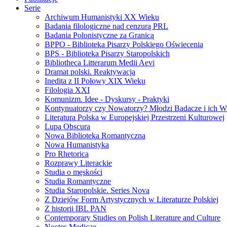
Serie
Archiwum Humanistyki XX Wieku
Badania filologiczne nad cenzurą PRL
Badania Polonistyczne za Granicą
BPPO - Biblioteka Pisarzy Polskiego Oświecenia
BPS - Biblioteka Pisarzy Staropolskich
Bibliotheca Litterarum Medii Aevi
Dramat polski. Reaktywacja
Inedita z II Połowy XIX Wieku
Filologia XXI
Komunizm. Idee - Dyskursy - Praktyki
Kontynuatorzy czy Nowatorzy? Młodzi Badacze i ich W
Literatura Polska w Europejskiej Przestrzeni Kulturowej
Lupa Obscura
Nowa Biblioteka Romantyczna
Nowa Humanistyka
Pro Rhetorica
Rozprawy Literackie
Studia o męskości
Studia Romantyczne
Studia Staropolskie. Series Nova
Z Dziejów Form Artystycznych w Literaturze Polskiej
Z historii IBL PAN
Contemporary Studies on Polish Literature and Culture
Noctes Medicae