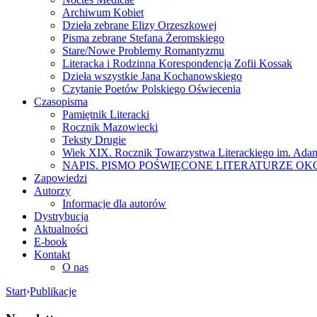
Archiwum Kobiet
Dzieła zebrane Elizy Orzeszkowej
Pisma zebrane Stefana Żeromskiego
Stare/Nowe Problemy Romantyzmu
Literacka i Rodzinna Korespondencja Zofii Kossak
Dzieła wszystkie Jana Kochanowskiego
Czytanie Poetów Polskiego Oświecenia
Czasopisma
Pamiętnik Literacki
Rocznik Mazowiecki
Teksty Drugie
Wiek XIX. Rocznik Towarzystwa Literackiego im. Ada
NAPIS. PISMO POŚWIĘCONE LITERATURZE OK
Zapowiedzi
Autorzy
Informacje dla autorów
Dystrybucja
Aktualności
E-book
Kontakt
O nas
Start
›
Publikacje