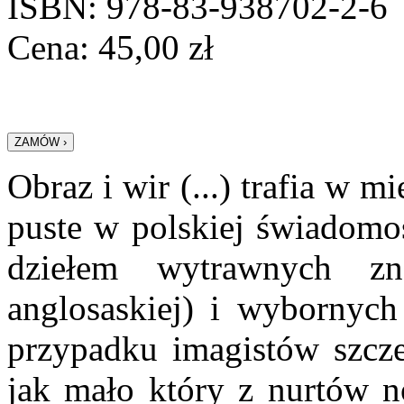
ISBN: 978-83-938702-2-6
Cena:
45,00
zł
Obraz i wir (...) trafia w m
puste w polskiej świadomośc
dziełem wytrawnych zn
anglosaskiej) i wybornych
przypadku imagistów szcze
jak mało który z nurtów no