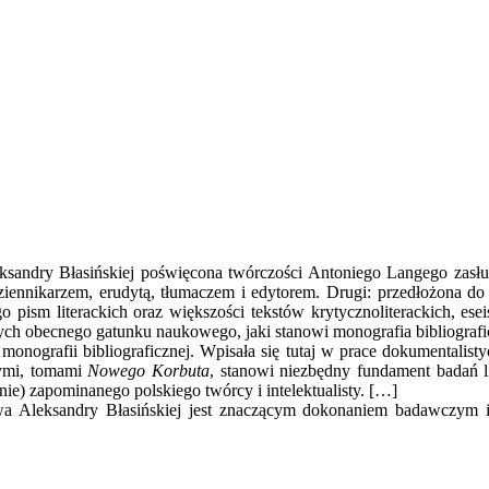
Aleksandry Błasińskiej poświęcona twórczości Antoniego Langego zas
iennikarzem, erudytą, tłumaczem i edytorem. Drugi: przedłożona do 
o pism literackich oraz większości tekstów krytycznoliterackich, e
zych obecnego gatunku naukowego, jaki stanowi monografia bibliograf
ografii bibliograficznej. Wpisała się tutaj w prace dokumentalistyc
anymi, tomami
Nowego Korbuta
, stanowi niezbędny fundament badań li
znie) zapominanego polskiego twórcy i intelektualisty. […]
a Aleksandry Błasińskiej jest znaczącym dokonaniem badawczym i 