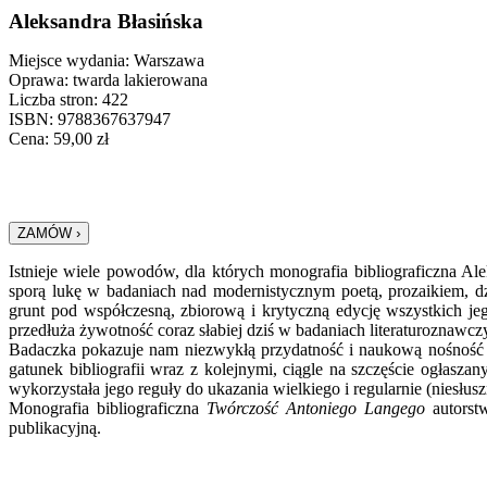
Aleksandra Błasińska
Miejsce wydania: Warszawa
Oprawa: twarda lakierowana
Liczba stron: 422
ISBN: 9788367637947
Cena:
59,00
zł
Istnieje wiele powodów, dla których monografia bibliograficzna 
sporą lukę w badaniach nad modernistycznym poetą, prozaikiem, dz
grunt pod współczesną, zbiorową i krytyczną edycję wszystkich jeg
przedłuża żywotność coraz słabiej dziś w badaniach literaturoznawc
Badaczka pokazuje nam niezwykłą przydatność i naukową nośność mon
gatunek bibliografii wraz z kolejnymi, ciągle na szczęście ogłasz
wykorzystała jego reguły do ukazania wielkiego i regularnie (niesłus
Monografia bibliograficzna
Twórczość Antoniego Langego
autorstw
publikacyjną.