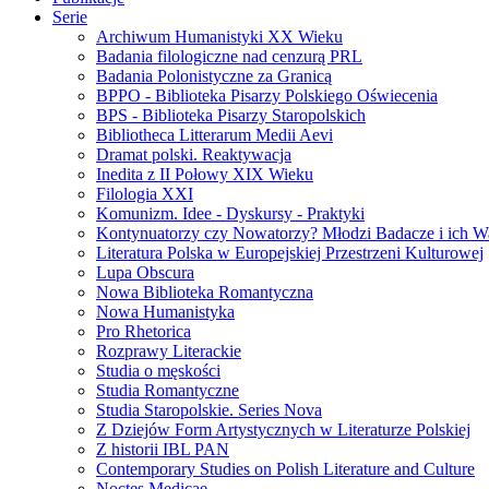
Serie
Archiwum Humanistyki XX Wieku
Badania filologiczne nad cenzurą PRL
Badania Polonistyczne za Granicą
BPPO - Biblioteka Pisarzy Polskiego Oświecenia
BPS - Biblioteka Pisarzy Staropolskich
Bibliotheca Litterarum Medii Aevi
Dramat polski. Reaktywacja
Inedita z II Połowy XIX Wieku
Filologia XXI
Komunizm. Idee - Dyskursy - Praktyki
Kontynuatorzy czy Nowatorzy? Młodzi Badacze i ich W
Literatura Polska w Europejskiej Przestrzeni Kulturowej
Lupa Obscura
Nowa Biblioteka Romantyczna
Nowa Humanistyka
Pro Rhetorica
Rozprawy Literackie
Studia o męskości
Studia Romantyczne
Studia Staropolskie. Series Nova
Z Dziejów Form Artystycznych w Literaturze Polskiej
Z historii IBL PAN
Contemporary Studies on Polish Literature and Culture
Noctes Medicae