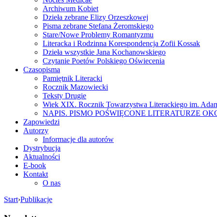
Archiwum Kobiet
Dzieła zebrane Elizy Orzeszkowej
Pisma zebrane Stefana Żeromskiego
Stare/Nowe Problemy Romantyzmu
Literacka i Rodzinna Korespondencja Zofii Kossak
Dzieła wszystkie Jana Kochanowskiego
Czytanie Poetów Polskiego Oświecenia
Czasopisma
Pamiętnik Literacki
Rocznik Mazowiecki
Teksty Drugie
Wiek XIX. Rocznik Towarzystwa Literackiego im. Ada
NAPIS. PISMO POŚWIĘCONE LITERATURZE OK
Zapowiedzi
Autorzy
Informacje dla autorów
Dystrybucja
Aktualności
E-book
Kontakt
O nas
Start
›
Publikacje