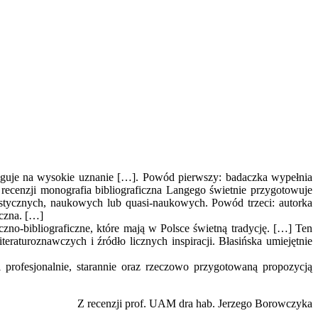
ługuje na wysokie uznanie […]. Powód pierwszy: badaczka wypełnia
recenzji monografia bibliograficzna Langego świetnie przygotowuje
seistycznych, naukowych lub quasi-naukowych. Powód trzeci: autorka
iczna. […]
zno-bibliograficzne, które mają w Polsce świetną tradycję. […] Ten
teraturoznawczych i źródło licznych inspiracji. Błasińska umiejętnie
profesjonalnie, starannie oraz rzeczowo przygotowaną propozycją
Z recenzji prof. UAM dra hab. Jerzego Borowczyka