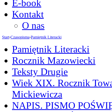
E-book
Kontakt
O nas
Start
›
Czasopisma
›
Pamiętnik Literacki
Pamiętnik Literacki
Rocznik Mazowiecki
Teksty Drugie
Wiek XIX. Rocznik Towa
Mickiewicza
NAPIS. PISMO POŚW