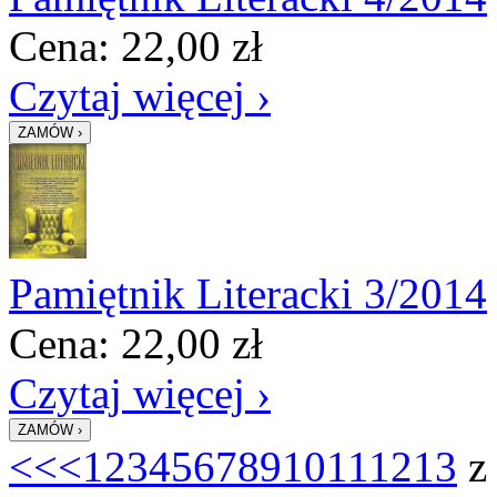
Cena:
22,00
zł
Czytaj więcej ›
Pamiętnik Literacki 3/2014
Cena:
22,00
zł
Czytaj więcej ›
<<
<
1
2
3
4
5
6
7
8
9
10
11
12
13
z