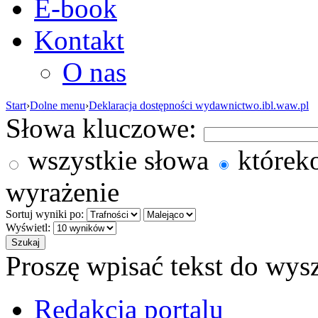
E-book
Kontakt
O nas
Start
›
Dolne menu
›
Deklaracja dostępności wydawnictwo.ibl.waw.pl
Słowa kluczowe:
wszystkie słowa
którek
wyrażenie
Sortuj wyniki po:
Wyświetl:
Proszę wpisać tekst do wys
Redakcja portalu