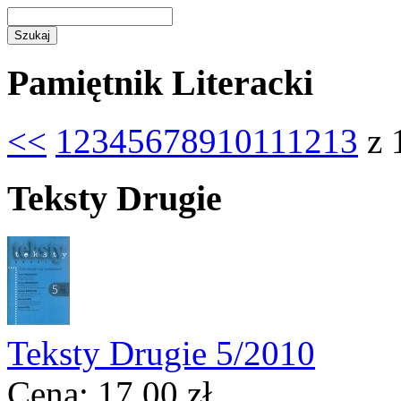
Pamiętnik Literacki
<<
1
2
3
4
5
6
7
8
9
10
11
12
13
z 
Teksty Drugie
Teksty Drugie 5/2010
Cena:
17,00
zł