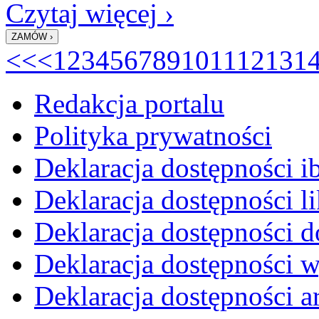
Czytaj więcej ›
<<
<
1
2
3
4
5
6
7
8
9
10
11
12
13
1
Redakcja portalu
Polityka prywatności
Deklaracja dostępności i
Deklaracja dostępności li
Deklaracja dostępności d
Deklaracja dostępności 
Deklaracja dostępności 