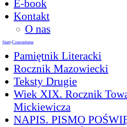
E-book
Kontakt
O nas
Start
›
Czasopisma
Pamiętnik Literacki
Rocznik Mazowiecki
Teksty Drugie
Wiek XIX. Rocznik Towa
Mickiewicza
NAPIS. PISMO POŚW