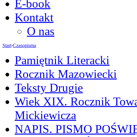
E-book
Kontakt
O nas
Start
›
Czasopisma
Pamiętnik Literacki
Rocznik Mazowiecki
Teksty Drugie
Wiek XIX. Rocznik Towa
Mickiewicza
NAPIS. PISMO POŚW