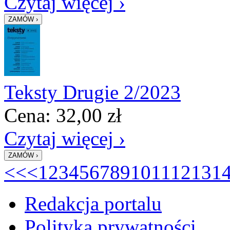
Czytaj więcej ›
Teksty Drugie 2/2023
Cena:
32,00
zł
Czytaj więcej ›
<<
<
1
2
3
4
5
6
7
8
9
10
11
12
13
1
Redakcja portalu
Polityka prywatności