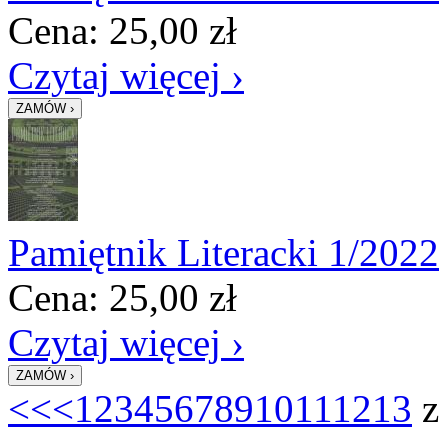
Cena:
25,00
zł
Czytaj więcej ›
Pamiętnik Literacki 1/2022
Cena:
25,00
zł
Czytaj więcej ›
<<
<
1
2
3
4
5
6
7
8
9
10
11
12
13
z