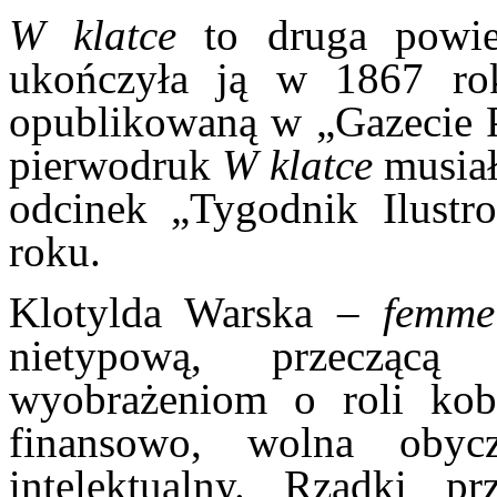
W klatce
to druga powie
ukończyła ją w 1867 r
opublikowaną w „Gazecie 
pierwodruk
W klatce
musiał
odcinek „Tygodnik Ilustr
roku.
Klotylda Warska –
femme
nietypową, przecząc
wyobrażeniom o roli kob
finansowo, wolna oby
intelektualny. Rzadki pr