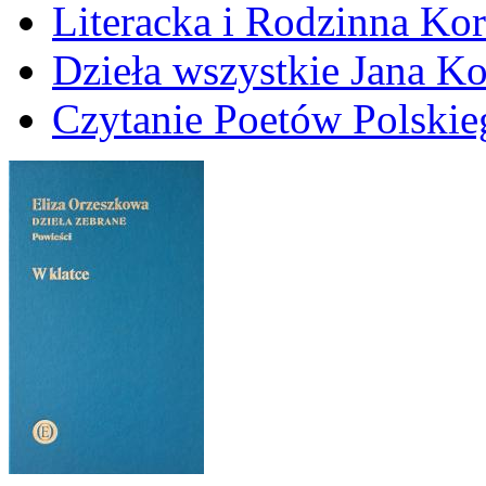
Literacka i Rodzinna Ko
Dzieła wszystkie Jana 
Czytanie Poetów Polskie