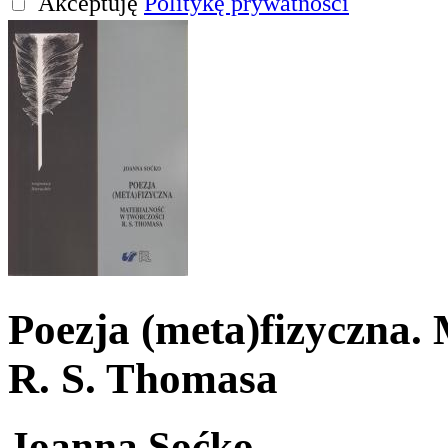
Akceptuję
Politykę prywatności
Poezja (meta)fizyczna. 
R. S. Thomasa
Joanna Soćko