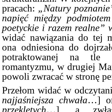
pracach:
„Natury poznanie”
napięć między podmiote
poetyckie i razem realne” 
widać nawiązania do tej m
ona odniesiona do dojrzał
potraktowanej na tle 
romantyzmu, w drugiej ­Mar
powoli zwracać w stronę pe
Przełom widać w odczytani
najjaśniejsza chwała
…] or
przeklętych
…], a zwłasz