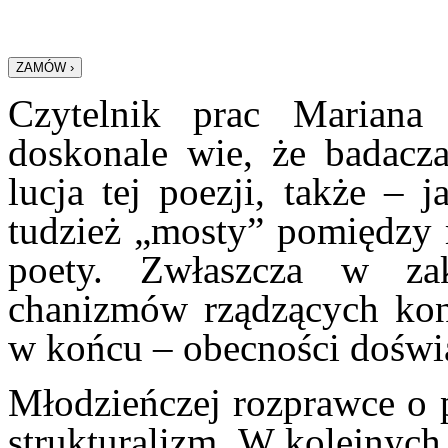
Czytelnik prac Mariana
doskonale wie, że badacza
lucja tej poezji, także – 
tudzież „mosty” pomiędzy m
poety. Zwłaszcza w za
chanizmów rządzących kons
w końcu – obecności doświa
Młodzieńczej rozprawce o
struktu­ralizm. W kolejnyc