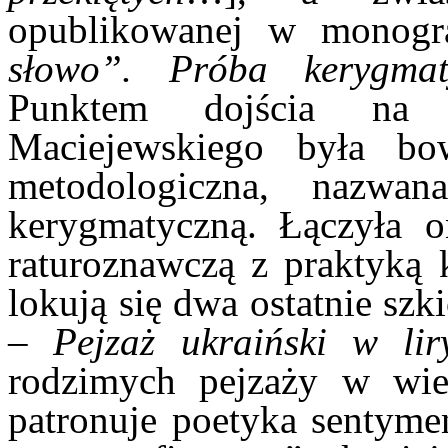
opublikowanej w monogra
słowo”. Próba kerygmatyc
Punktem dojścia na 
Maciejewskiego była bo
metodologiczna, nazwa
kerygmatyczną. Łączyła on
raturoznawczą z praktyką 
lokują się dwa ostatnie szk
–
Pejzaż ukraiński w lir
rodzimych pejzaży w wie
patronuje poetyka sentyme