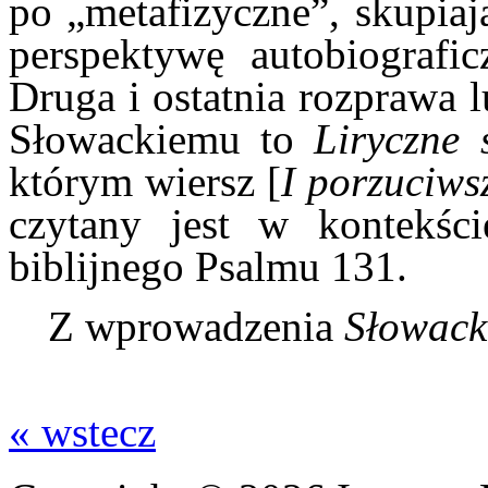
po „metafizyczne”, skupia
perspektywę autobiograficz
Druga i ostatnia rozprawa 
Słowackiemu to
Liryczne
którym wiersz [
I porzuciw
czytany jest w kontekś
biblijnego Psalmu 131.
Z wprowadzenia
Słowack
« wstecz