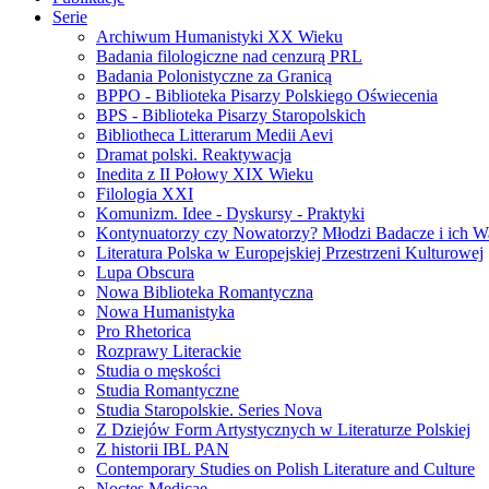
Serie
Archiwum Humanistyki XX Wieku
Badania filologiczne nad cenzurą PRL
Badania Polonistyczne za Granicą
BPPO - Biblioteka Pisarzy Polskiego Oświecenia
BPS - Biblioteka Pisarzy Staropolskich
Bibliotheca Litterarum Medii Aevi
Dramat polski. Reaktywacja
Inedita z II Połowy XIX Wieku
Filologia XXI
Komunizm. Idee - Dyskursy - Praktyki
Kontynuatorzy czy Nowatorzy? Młodzi Badacze i ich W
Literatura Polska w Europejskiej Przestrzeni Kulturowej
Lupa Obscura
Nowa Biblioteka Romantyczna
Nowa Humanistyka
Pro Rhetorica
Rozprawy Literackie
Studia o męskości
Studia Romantyczne
Studia Staropolskie. Series Nova
Z Dziejów Form Artystycznych w Literaturze Polskiej
Z historii IBL PAN
Contemporary Studies on Polish Literature and Culture
Noctes Medicae