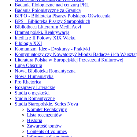
Badania filologiczne nad cenzurą PRL
Badania Polonistyczne za Granicą
BPPO - Biblioteka Pisarzy Polskiego Oświecenia
BPS - Biblioteka Pisarzy Staropolskich
Bibliotheca Litterarum Medii Aevi
Dramat polski. Reaktywacja
Inedita z II Połowy XIX Wieku
Filologia XXI
Komunizm. Idee - Dyskursy - Praktyki
Kontynuatorzy czy Nowatorzy? Młodzi Badacze i ich Warszta
Literatura Polska w Europejskiej Przestrzeni Kulturowej
Lupa Obscura
Nowa Biblioteka Romantyczna
Nowa Humanistyka
Pro Rhetorica
Rozprawy Literackie
Studia o męskości
Studia Romantyczne
Studia Staropolskie. Series Nova
Komitet Redakcyjny
Lista recenzentów
Historia
Zawartość tomów
Contents of volumes
Informacje dla autorów