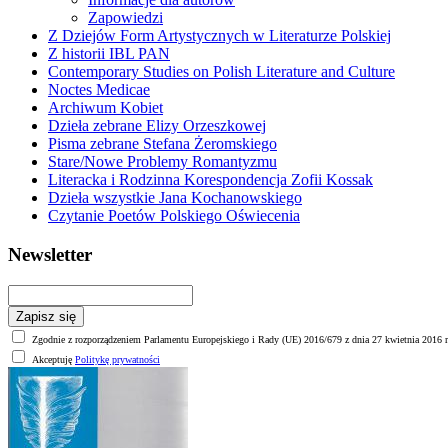
Zapowiedzi
Z Dziejów Form Artystycznych w Literaturze Polskiej
Z historii IBL PAN
Contemporary Studies on Polish Literature and Culture
Noctes Medicae
Archiwum Kobiet
Dzieła zebrane Elizy Orzeszkowej
Pisma zebrane Stefana Żeromskiego
Stare/Nowe Problemy Romantyzmu
Literacka i Rodzinna Korespondencja Zofii Kossak
Dzieła wszystkie Jana Kochanowskiego
Czytanie Poetów Polskiego Oświecenia
Newsletter
Zgodnie z rozporządzeniem Parlamentu Europejskiego i Rady (UE) 2016/679 z dnia 27 kwietnia 2016 r
Akceptuję
Politykę prywatności