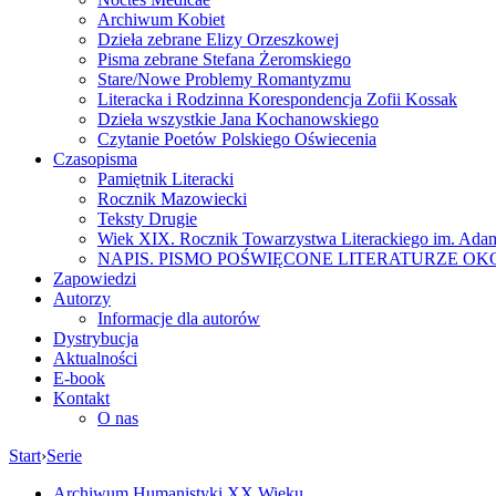
Archiwum Kobiet
Dzieła zebrane Elizy Orzeszkowej
Pisma zebrane Stefana Żeromskiego
Stare/Nowe Problemy Romantyzmu
Literacka i Rodzinna Korespondencja Zofii Kossak
Dzieła wszystkie Jana Kochanowskiego
Czytanie Poetów Polskiego Oświecenia
Czasopisma
Pamiętnik Literacki
Rocznik Mazowiecki
Teksty Drugie
Wiek XIX. Rocznik Towarzystwa Literackiego im. Ada
NAPIS. PISMO POŚWIĘCONE LITERATURZE OK
Zapowiedzi
Autorzy
Informacje dla autorów
Dystrybucja
Aktualności
E-book
Kontakt
O nas
Start
›
Serie
Archiwum Humanistyki XX Wieku