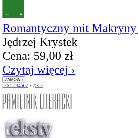
Romantyczny mit Makryny 
Jędrzej Krystek
Cena:
59,00
zł
Czytaj więcej ›
<<
<
1
2
3
4
5
6
7
z 7
>
>>