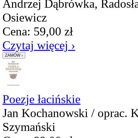
Andrzej Dąbrówka, Radosł
Osiewicz
Cena:
59,00
zł
Czytaj więcej ›
Poezje łacińskie
Jan Kochanowski / oprac. 
Szymański