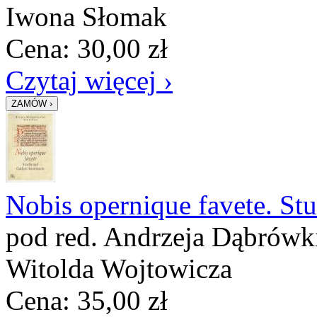
Iwona Słomak
Cena:
30,00
zł
Czytaj więcej ›
Nobis opernique favete. S
pod red. Andrzeja Dąbrówki
Witolda Wojtowicza
Cena:
35,00
zł