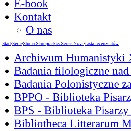
E-book
Kontakt
O nas
Start
›
Serie
›
Studia Staropolskie. Series Nova
›
Lista recenzentów
Archiwum Humanistyki
Badania filologiczne na
Badania Polonistyczne z
BPPO - Biblioteka Pisar
BPS - Biblioteka Pisarzy
Bibliotheca Litterarum M