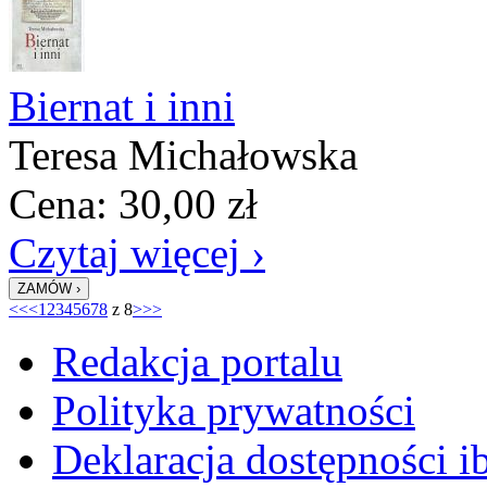
Biernat i inni
Teresa Michałowska
Cena:
30,00
zł
Czytaj więcej ›
<<
<
1
2
3
4
5
6
7
8
z 8
>
>>
Redakcja portalu
Polityka prywatności
Deklaracja dostępności i