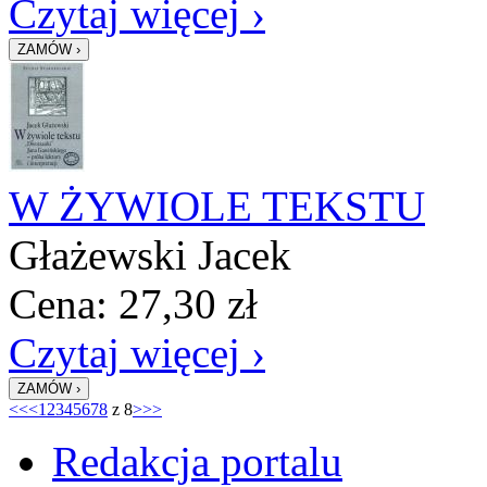
Czytaj więcej ›
W ŻYWIOLE TEKSTU
Głażewski Jacek
Cena:
27,30
zł
Czytaj więcej ›
<<
<
1
2
3
4
5
6
7
8
z 8
>
>>
Redakcja portalu