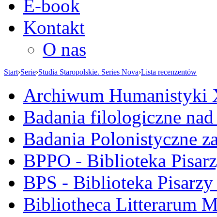
E-book
Kontakt
O nas
Start
›
Serie
›
Studia Staropolskie. Series Nova
›
Lista recenzentów
Archiwum Humanistyki
Badania filologiczne na
Badania Polonistyczne z
BPPO - Biblioteka Pisar
BPS - Biblioteka Pisarzy
Bibliotheca Litterarum M